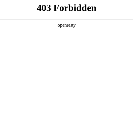
产品及服务
行业解决方案
合作伙伴
投资者关系
国际问学
智算基础设施
算力调度加速
智